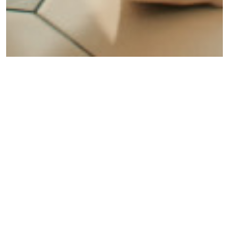
EfTEN Residential
devīze – radīt daudzveidīgus
projektus, kuros ikviens rastu sev tīkamu mājvietu
atbilstoši dzīvesveidam, estētiskajām prasībām un
emocionālajam komfortam.